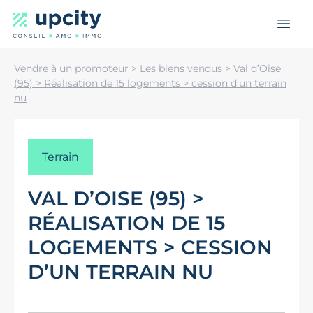
Up City
er le menu
Ouvri
Vendre à un promoteur
>
Les biens vendus
>
Val d’Oise
(95) > Réalisation de 15 logements > cession d’un terrain
nu
Terrain
VAL D’OISE (95) >
RÉALISATION DE 15
LOGEMENTS > CESSION
D’UN TERRAIN NU